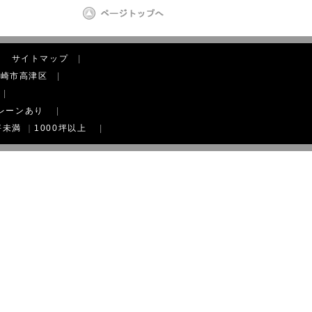
|
サイトマップ
|
川崎市高津区
|
|
レーンあり
|
坪未満
｜
1000坪以上
|