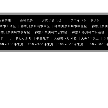
新着情報
|
会社概要
|
お問い合わせ
|
プライバシーポリシー
崎市川崎区
｜
神奈川県川崎市幸区
｜
神奈川県川崎市中原区
｜
神奈川県
神奈川県川崎市多摩区
｜
神奈川県川崎市宮前区
｜
神奈川県川崎市麻生区
イド
｜
ヤードたっぷり
｜
平屋建て
｜
大型出入り可能
｜
天井4m以上
｜
ク
100～200坪未満
｜
200～300坪未満
｜
300～500坪未満
｜
500～1000