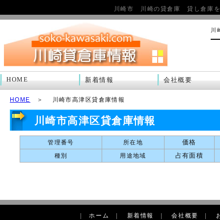
川崎市 川崎の貸倉庫 貸し倉庫
川
HOME
新着情報
会社概要
HOME
＞ 川崎市高津区貸倉庫情報
川崎市高津区貸倉庫情報
価格
管理番号
所在地
占有面積
種別
用途地域
|
ホーム
|
新着情報
|
会社概要
|